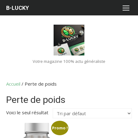
Aller
B-LUCKY
au
contenu
Votre magazine 100% actu généraliste
Accueil
/ Perte de poids
Perte de poids
Voici le seul résultat
Promo !