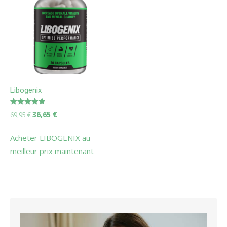
Libogenix
Note
Le
Le
36,65
€
69,95
€
5.00
prix
prix
sur 5
initial
actuel
Acheter LIBOGENIX au
était :
est :
meilleur prix maintenant
69,95 €.
36,65 €.