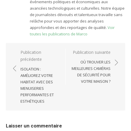
événements politiques et économiques aux
avancées technologiques et culturelles. Notre équipe
de journalistes dévoués et talentueux travaille sans
relâche pour vous apporter des analyses
approfondies et des reportages de qualité.
Voir
toutes les publications de Marco
Navigation
Publication
Publication suivante
précédente
de
OÙ TROUVER LES
l’article
MEILLEURES CAMÉRAS
ISOLATION :
DE SÉCURITÉ POUR
AMÉLIOREZ VOTRE
VOTRE MAISON ?
HABITAT AVEC DES
MENUISERIES
PERFORMANTES ET
ESTHÉTIQUES
Laisser un commentaire