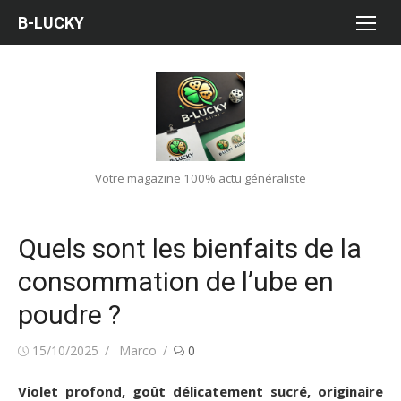
Aller
B-LUCKY
au
contenu
Votre magazine 100% actu généraliste
Quels sont les bienfaits de la
consommation de l’ube en
poudre ?
Publié
Auteur/autrice
15/10/2025
Marco
0
le
Violet profond, goût délicatement sucré, originaire