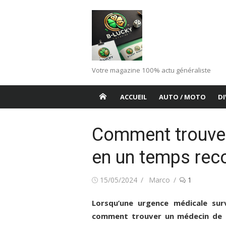
Aller
au
contenu
Votre magazine 100% actu généraliste
ACCUEIL
AUTO / MOTO
DI
Comment trouver
en un temps rec
Publié
Auteur/autrice
15/05/2024
Marco
1
le
Lorsqu’une urgence médicale surv
comment trouver un médecin de ga