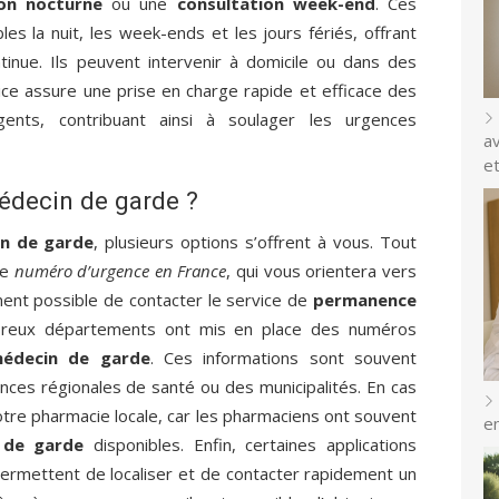
ion nocturne
ou une
consultation week-end
. Ces
s la nuit, les week-ends et les jours fériés, offrant
inue. Ils peuvent intervenir à domicile ou dans des
ice assure une prise en charge rapide et efficace des
gents, contribuant ainsi à soulager les urgences
a
e
decin de garde ?
n de garde
, plusieurs options s’offrent à vous. Tout
le
numéro d’urgence en France
, qui vous orientera vers
ement possible de contacter le service de
permanence
reux départements ont mis en place des numéros
médecin de garde
. Ces informations sont souvent
nces régionales de santé ou des municipalités. En cas
otre pharmacie locale, car les pharmaciens ont souvent
e
 de garde
disponibles. Enfin, certaines applications
 permettent de localiser et de contacter rapidement un