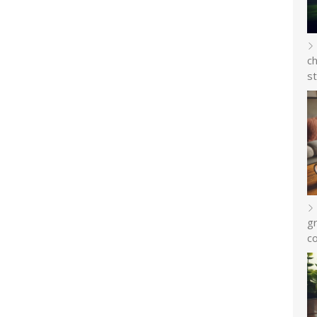
c
st
gr
c