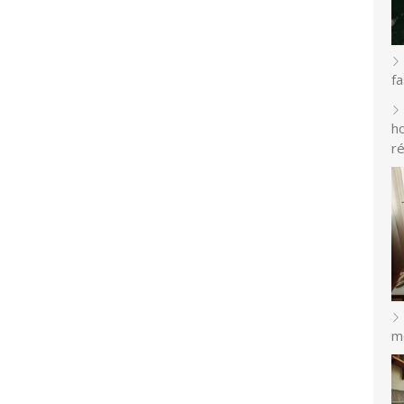
f
h
r
m