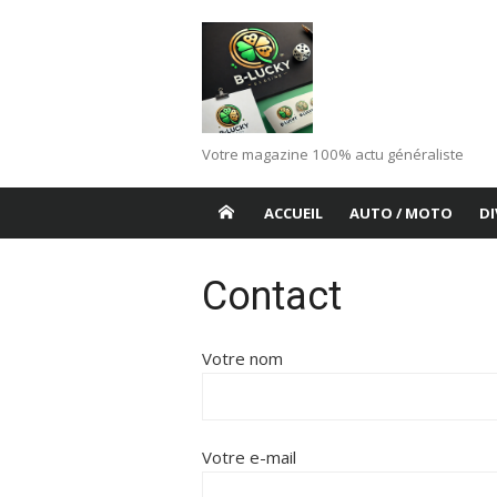
Aller
au
contenu
Votre magazine 100% actu généraliste
ACCUEIL
AUTO / MOTO
DI
Contact
Votre nom
Votre e-mail