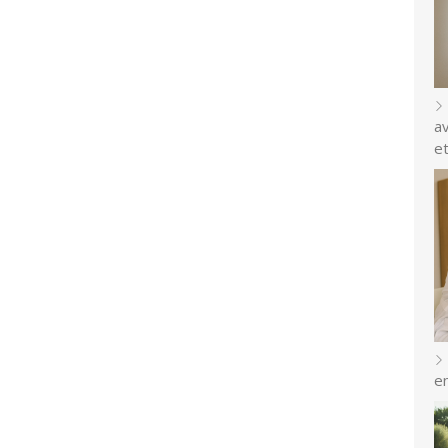
a
e
e