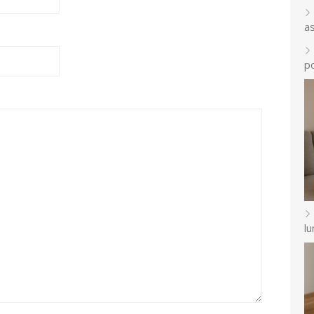
a
p
l